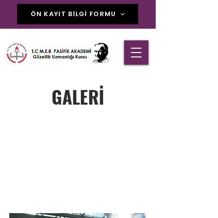
ÖN KAYIT BİLGİ FORMU
GALERİ
İran’dan Gelerek Makyaj Eğitimi
İçin Bizi Tercih Eden
Misafirlerimiz. Sadece Türkiye
Sınırları İçinde Değil Pasifik
Akademi Yurt Dışı Eğitimleri İle
De Devam Ediyor.