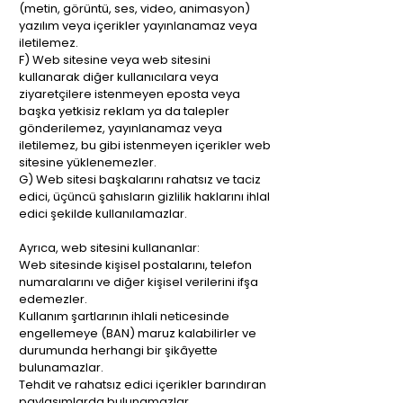
(metin, görüntü, ses, video, animasyon)
yazılım veya içerikler yayınlanamaz veya
iletilemez.
F) Web sitesine veya web sitesini
kullanarak diğer kullanıcılara veya
ziyaretçilere istenmeyen eposta veya
başka yetkisiz reklam ya da talepler
gönderilemez, yayınlanamaz veya
iletilemez, bu gibi istenmeyen içerikler web
sitesine yüklenemezler.
G) Web sitesi başkalarını rahatsız ve taciz
edici, üçüncü şahısların gizlilik haklarını ihlal
edici şekilde kullanılamazlar.
Ayrıca, web sitesini kullananlar:
Web sitesinde kişisel postalarını, telefon
numaralarını ve diğer kişisel verilerini ifşa
edemezler.
Kullanım şartlarının ihlali neticesinde
engellemeye (BAN) maruz kalabilirler ve
durumunda herhangi bir şikâyette
bulunamazlar.
Tehdit ve rahatsız edici içerikler barındıran
paylaşımlarda bulunamazlar.