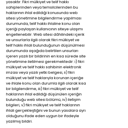
yasaktır. Fikri mülkiyet ve telif hakkı
sahiplerinden veya temsilcilerinden bu
haklarının ihlal edildiği konusunda web
sitesi yönetimine bilgilendirme yapılması
durumunda, telif hakkı ihlaline konu olan
içeriği paylaşan kullanıcının siteye ulaşımı
engellenebilir. Web sitesi dâhilindeki içerik
ve unsurlarla ilgili olarak fikri mülkiyet ve
telif hakkı ihlali bulunduğunun düşünülmesi
durumunda aşağıda belirtilen unsurları
içeren yazılı bir bildirinin en kısa sürede site
yönetimine iletilmesi gerekmektedir: i) fikri
mülkiyet ve telif hakkı sahibinin elektronik
imzası veya yazılı yetki belgesi, ii) fikri
mülkiyet ve telif haklarıyla korunan içeriğe
ve ihlale konu olan durumla ilgili olarak kısa
bir bilgilendirme, iii) fikri mülkiyet ve telif
haklarının ihlal edildiği düşünülen içeriğin
bulunduğu web sitesi bölümü, iv) iletişim
bilgileri, v) fikri mülkiyet ve telif haklarının
ihlali gerçekleştiğini ve bunun yasalara ayrı
olduğunu ifade eden uygun bir ifadeyle
yazılmış bildiri.