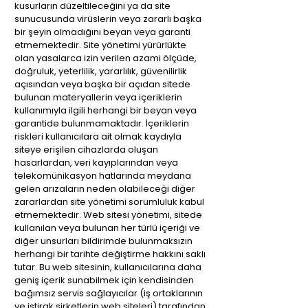
kusurların düzeltileceğini ya da site
sunucusunda virüslerin veya zararlı başka
bir şeyin olmadığını beyan veya garanti
etmemektedir. Site yönetimi yürürlükte
olan yasalarca izin verilen azami ölçüde,
doğruluk, yeterlilik, yararlılık, güvenilirlik
açısından veya başka bir açıdan sitede
bulunan materyallerin veya içeriklerin
kullanımıyla ilgili herhangi bir beyan veya
garantide bulunmamaktadır. İçeriklerin
riskleri kullanıcılara ait olmak kaydıyla
siteye erişilen cihazlarda oluşan
hasarlardan, veri kayıplarından veya
telekomünikasyon hatlarında meydana
gelen arızaların neden olabileceği diğer
zararlardan site yönetimi sorumluluk kabul
etmemektedir. Web sitesi yönetimi, sitede
kullanılan veya bulunan her türlü içeriği ve
diğer unsurları bildirimde bulunmaksızın
herhangi bir tarihte değiştirme hakkını saklı
tutar. Bu web sitesinin, kullanıcılarına daha
geniş içerik sunabilmek için kendisinden
bağımsız servis sağlayıcılar (iş ortaklarının
ve iştirak şirketlerin web siteleri) tarafından