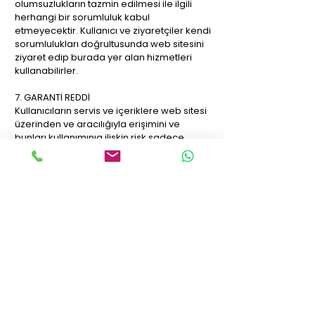
olumsuzlukların tazmin edilmesi ile ilgili
herhangi bir sorumluluk kabul
etmeyecektir. Kullanıcı ve ziyaretçiler kendi
sorumlulukları doğrultusunda web sitesini
ziyaret edip burada yer alan hizmetleri
kullanabilirler.
7. GARANTİ REDDİ
Kullanıcıların servis ve içeriklere web sitesi
üzerinden ve aracılığıyla erişimini ve
bunları kullanımınıa ilişkin risk sadece
kendilerine aittir. Web sitesi tüm koşullarda
kullanıcılarına uygunsuz içerikler
barındırmayacak şekilde kesintisiz ve
hatasız hizmet sunmayı taahhüt etmekte
olup teknik olumsuzluklar, site altyapı
bakımları ve güncellemeleri gibi
durumlarda geçici hizmet kesintisi
mümkün olabilir. Tüm gayretlere rağmen
zaman zaman web sitesindeki bilgilerin
gerçek olaylar nedeniyle güncelliğini
yitirdiği durumlar olabilir. İlgili hizmetlere
ilişkin mevcut bilgiler, web sitesinde
görünen bilgilerden farklı olabilir. Bağlantılı