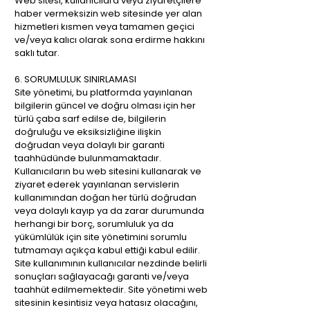
Web sitesi, kullanıcılara veya ziyaretçilere
haber vermeksizin web sitesinde yer alan
hizmetleri kısmen veya tamamen geçici
ve/veya kalıcı olarak sona erdirme hakkını
saklı tutar.
6. SORUMLULUK SINIRLAMASI
Site yönetimi, bu platformda yayınlanan
bilgilerin güncel ve doğru olması için her
türlü çaba sarf edilse de, bilgilerin
doğruluğu ve eksiksizliğine ilişkin
doğrudan veya dolaylı bir garanti
taahhüdünde bulunmamaktadır.
Kullanıcıların bu web sitesini kullanarak ve
ziyaret ederek yayınlanan servislerin
kullanımından doğan her türlü doğrudan
veya dolaylı kayıp ya da zarar durumunda
herhangi bir borç, sorumluluk ya da
yükümlülük için site yönetimini sorumlu
tutmamayı açıkça kabul ettiği kabul edilir.
Site kullanımının kullanıcılar nezdinde belirli
sonuçları sağlayacağı garanti ve/veya
taahhüt edilmemektedir. Site yönetimi web
sitesinin kesintisiz veya hatasız olacağını,