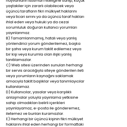
hayvanların istismarı niteliğine sahip, küçük
yaştakiler için zararlı olabilecek veya
üçüncü tarafların fikri mülkiyet haklarını
veya ticari sırrını ya da üçüncü taraf hakları
ihlal eden veya hukuki ya da cezai
sorumluluk doğuran kullanıcı yorumları
yayınlanmaz.
B) Tamamlanmamış, hatalı veya yanlış
yönlendirici yorum gönderilemez, başka
bir şahıs veya kurum taklit edilemez veya
bir kişi veya kurumla olan ilişki yanlış
tanıtılamazlar.
C) Web sitesi üzerinden sunulan herhangi
bir servis aracılığıyla siteye gönderilen ileti
veya yorumların kaynağını saklamak
amacıyla taklit başlıklar veya tanımlayıcılar
kullanılamaz.
D) Kullanıcılar, yasalar veya karşılıklı
anlaşmalar yoluyla yayınlama yetkisine
sahip olmadıkları belirli içerikleri
yayınlayamaz, e-posta ile gönderemez,
iletemez ve bunları kuramazlar.
Ε) Herhangi bir üçüncü kişinin fikri mülkiyet
haklarını ihlal eden herhangi bir formattaki