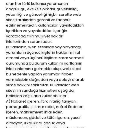
alan her türlü kullanıcı yorumunun
doğruluğu, eksiksiz olması, güvenilirliği,
yeterliliği ve güncelliği hiçbir surette web
sitesi tarafından garanti ve taahhüt
edilmemektedir. Kullanıcılar, yayınladıkları
içerikten ve yayınladıkları içeriğin
yaratacağı fikri mülkiyet hakları
ihlallerinden sorumludur.
Kullanıcının, web sitesinde yayınlayacağı
yorumların üçüncü kişilerin haklarını ihlal
etmesi veya üçüncü kişilere zarar vermesi
durumunda bu durum kullanım şartlarının
ihlali anlamına gelmekte olup; web sitesi
bu nedenle yapılan yorumları haber
vermeksizin doğrudan veya dolaylı olarak
silme hakkını saklı tutar. Kullanıcılar web
sitesinin sunduğu hizmetleri aşağıda
belirtilen koşullarla kullanabilirler:
A) Hakaret içeren, iftira niteliği taşıyan,
pornografik, istismar edici, nefret ifadeleri
içeren, mahremiyeti ihlal eden,
müstehcen, şiddet ve küfür içeren, yasal
olmayan, ırkçı, kırıcı, çocuk veya